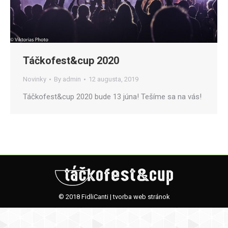
Táčkofest&cup 2020
Novinky
By
admin
12 augusta, 2019
Táčkofest&cup 2020 bude 13 júna! Tešíme sa na vás!
© 2018
FidliCanti
|
tvorba web stránok